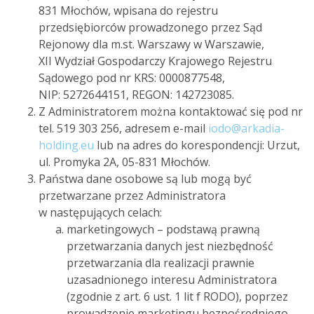
831 Młochów, wpisana do rejestru
przedsiębiorców prowadzonego przez Sąd
Rejonowy dla m.st. Warszawy w Warszawie,
XII Wydział Gospodarczy Krajowego Rejestru
Sądowego pod nr KRS: 0000877548,
NIP: 5272644151, REGON: 142723085.
Z Administratorem można kontaktować się pod nr
tel. 519 303 256, adresem e-mail
iodo@arkadia-
holding.eu
lub na adres do korespondencji: Urzut,
ul. Promyka 2A, 05-831 Młochów.
Państwa dane osobowe są lub mogą być
przetwarzane przez Administratora
w następujących celach:
marketingowych – podstawą prawną
przetwarzania danych jest niezbędność
przetwarzania dla realizacji prawnie
uzasadnionego interesu Administratora
(zgodnie z art. 6 ust. 1 lit f RODO), poprzez
prowadzenie marketingu bezpośredniego